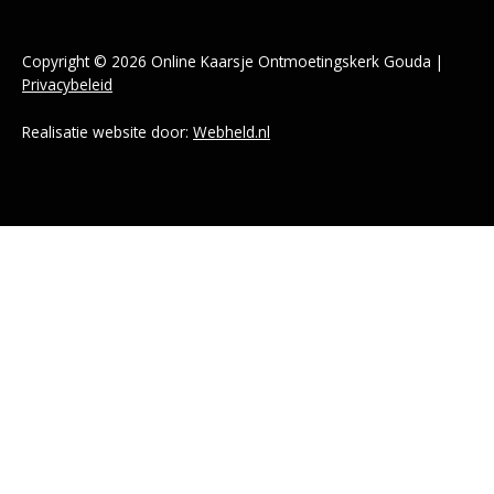
Copyright © 2026 Online Kaarsje Ontmoetingskerk Gouda |
Privacybeleid
Realisatie website door:
Webheld.nl